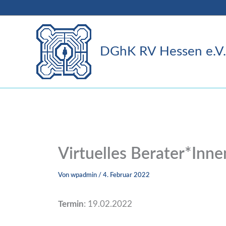
Zum
Inhalt
springen
DGhK RV Hessen e.V.
Virtuelles Berater*Inn
Von
wpadmin
/
4. Februar 2022
Termin
: 19.02.2022