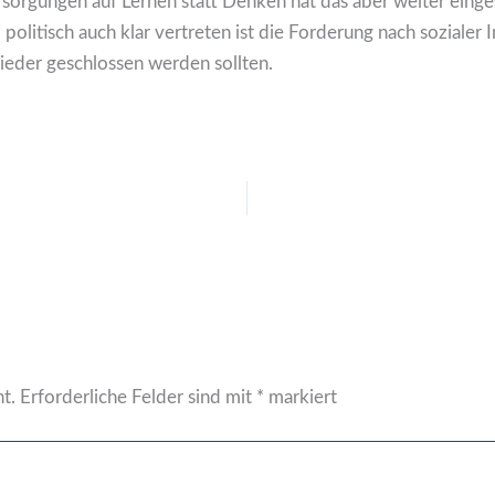
orgungen auf Lernen statt Denken hat das aber weiter einge
politisch auch klar vertreten ist die Forderung nach sozialer 
wieder geschlossen werden sollten.
t.
Erforderliche Felder sind mit
*
markiert