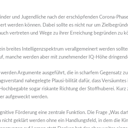
Kinder und Jugendliche nach der erschöpfenden Corona-Phase 
ert werden können. Dabei sollte es nicht nur um Zielbegründ
auch vertreten und Wege zu ihrer Erreichung begründen zu k
f ein breites Intelligenzspektrum verallgemeinert werden sollt
auf, manche werden aber mit zunehmender IQ-Höhe dringende
 werden Argumente ausgeführt, die in scharfem Gegensatz zu 
sverstand nahegelegte Plausi-bilität dafür, dass Versäumtes i
für Hochbegabte sogar riskante Richtung der Stoffhuberei. Kur
der aufgeweckt werden.
gnitive Förderung eine zentrale Funktion. Die Frage „Was darf
nicht geklärt werden ohne ein Handlungsfeld, in dem die K