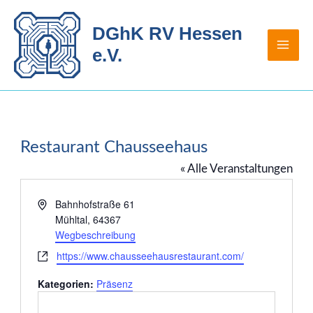
Zum
Inhalt
DGhK RV Hessen
springen
e.V.
Restaurant Chausseehaus
« Alle Veranstaltungen
Adresse
Bahnhofstraße 61
Mühltal
,
64367
Wegbeschreibung
Webseite
https://www.chausseehausrestaurant.com/
Kategorien:
Präsenz