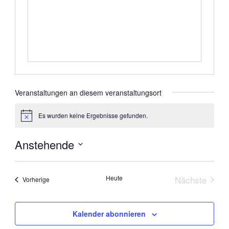
Veranstaltungen an diesem veranstaltungsort
Es wurden keine Ergebnisse gefunden.
Hinweis
Anstehende
Datum
wählen.
Heute
Nächste
Veranstaltungen
Vorherige
Veranstal
Kalender abonnieren