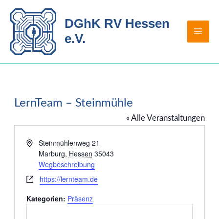
Zum
Inhalt
DGhK RV Hessen
springen
e.V.
LernTeam – Steinmühle
« Alle Veranstaltungen
Adresse
Steinmühlenweg 21
Marburg
,
Hessen
35043
Wegbeschreibung
Webseite
https://lernteam.de
Kategorien:
Präsenz