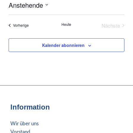
Anstehende
Datum
wählen.
Heute
Nächste
Veranstaltungen
Vorherige
Veranstal
Kalender abonnieren
Information
Wir über uns
Vorstand