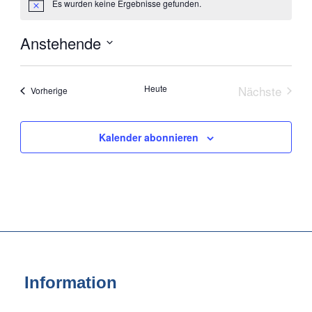
Es wurden keine Ergebnisse gefunden.
Hinweis
Anstehende
Datum
wählen.
Heute
Nächste
Veranstaltungen
Vorherige
Veranstal
Kalender abonnieren
Information