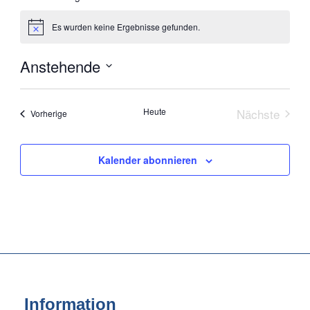
Es wurden keine Ergebnisse gefunden.
Hinweis
Anstehende
Datum
wählen.
Heute
Nächste
Veranstaltungen
Vorherige
Veranstal
Kalender abonnieren
Information