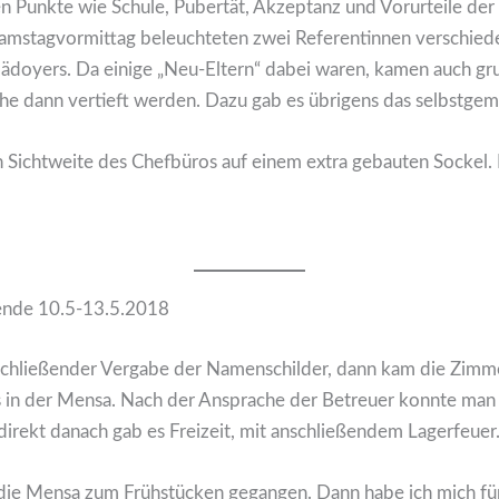
 Punkte wie Schule, Pubertät, Akzeptanz und Vorurteile der
amstagvormittag beleuchteten zwei Referentinnen verschied
ädoyers. Da einige „Neu-Eltern“ dabei waren, kamen auch gr
 dann vertieft werden. Dazu gab es übrigens das selbstgema
n Sichtweite des Chefbüros auf einem extra gebauten Sockel
nende 10.5-13.5.2018
schließender Vergabe der Namenschilder, dann kam die Zimme
in der Mensa. Nach der Ansprache der Betreuer konnte man 
direkt danach gab es Freizeit, mit anschließendem Lagerfeuer
n die Mensa zum Frühstücken gegangen. Dann habe ich mich f