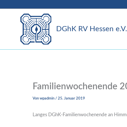
Zum
Inhalt
springen
DGhK RV Hessen e.V.
Familienwochenende 2
Von
wpadmin
/
25. Januar 2019
Langes DGhK-Familienwochenende an Himme