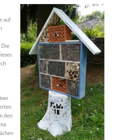
e auf
n
 Die
ieses
och
iner
erten
en den
ema
rächen