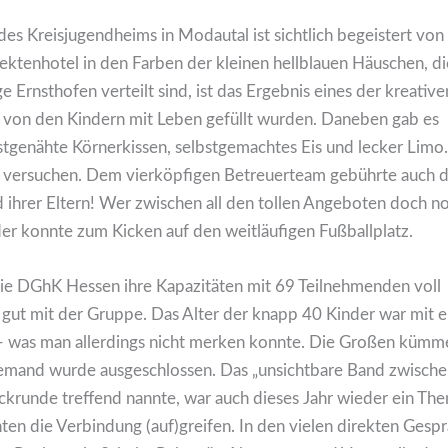
es Kreisjugendheims in Modautal ist sichtlich begeistert von
ektenhotel in den Farben der kleinen hellblauen Häuschen, di
Ernsthofen verteilt sind, ist das Ergebnis eines der kreative
 von den Kindern mit Leben gefüllt wurden. Daneben gab es
bstgenähte Körnerkissen, selbstgemachtes Eis und lecker Limo.
en versuchen. Dem vierköpfigen Betreuerteam gebührte auch d
 ihrer Eltern! Wer zwischen all den tollen Angeboten doch n
r konnte zum Kicken auf den weitläufigen Fußballplatz.
e DGhK Hessen ihre Kapazitäten mit 69 Teilnehmenden voll
gut mit der Gruppe. Das Alter der knapp 40 Kinder war mit e
 – was man allerdings nicht merken konnte. Die Großen kümm
 niemand wurde ausgeschlossen. Das „unsichtbare Band zwisch
ackrunde treffend nannte, war auch dieses Jahr wieder ein Th
nten die Verbindung (auf)greifen. In den vielen direkten Gesp