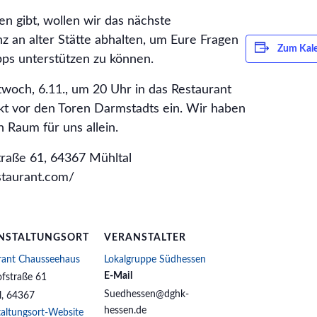
en gibt, wollen wir das nächste
nz an alter Stätte abhalten, um Eure Fragen
Zum Kale
ps unterstützen zu können.
woch, 6.11., um 20 Uhr in das Restaurant
kt vor den Toren Darmstadts ein. Wir haben
n Raum für uns allein.
traße 61, 64367 Mühltal
taurant.com/
NSTALTUNGSORT
VERANSTALTER
rant Chausseehaus
Lokalgruppe Südhessen
E-Mail
fstraße 61
Suedhessen@dghk-
l
,
64367
hessen.de
taltungsort-Website