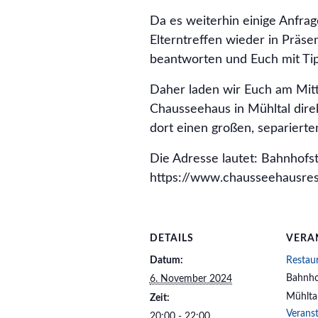
Da es weiterhin einige Anfrag
Elterntreffen wieder in Präse
beantworten und Euch mit Tip
Daher laden wir Euch am Mitt
Chausseehaus in Mühltal dire
dort einen großen, separierte
Die Adresse lautet: Bahnhofs
https://www.chausseehausres
DETAILS
VERA
Datum:
Restau
Bahnho
6. November 2024
Mühlta
Zeit:
Verans
20:00 - 22:00