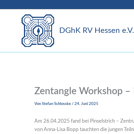
Zum
Inhalt
springen
DGhK RV Hessen e.V.
Zentangle Workshop – K
Von
Stefan Schlosske
/
24. Juni 2025
Am 26.04.2025 fand bei Pinselstrich – Zentr
von Anna-Lisa Bopp tauchten die jungen Teiln