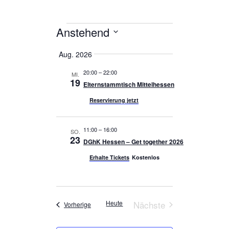
Anstehend
Veranstaltungen
D
Aug. 2026
a
t
20:00
–
22:00
MI.
u
19
Elternstammtisch Mittelhessen
m
a
Reservierung jetzt
u
s
w
11:00
–
16:00
SO.
ä
23
DGhK Hessen – Get together 2026
h
Erhalte Tickets
Kostenlos
l
e
n
.
Heute
Nächste
Veranstaltungen
Vorherige
Veranstaltungen