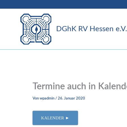
Zum
Inhalt
springen
DGhK RV Hessen e.V.
Termine auch in Kalende
Von
wpadmin
/
26. Januar 2020
KALENDER ►