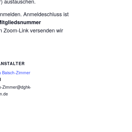
r) austauschen.
anmelden. Anmeldeschluss ist
 Mitgliedsnummer
en Zoom-Link versenden wir
ANSTALTER
a Baisch-Zimmer
l
h-Zimmer@dghk-
n.de