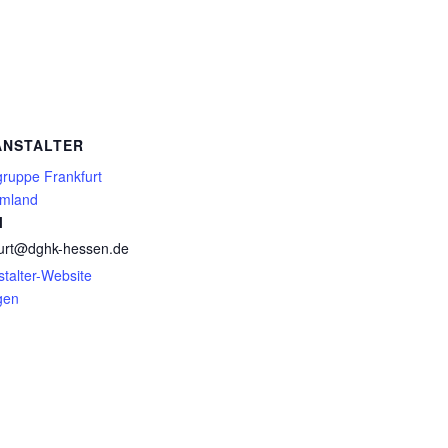
ANSTALTER
gruppe Frankfurt
mland
l
furt@dghk-hessen.de
talter-Website
gen