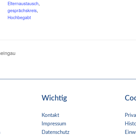
Elternaustausch
,
gesprächskreis
,
Hochbegabt
heingau
Wichtig
Co
Kontakt
Priv
Impressum
Hist
n
Datenschutz
Einw